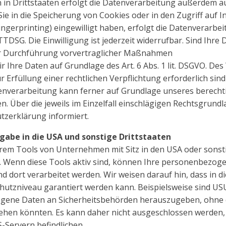
n Drittstaaten erfolgt die Datenverarbeitung außerdem au
 Sie in die Speicherung von Cookies oder in den Zugriff auf 
Fingerprinting) eingewilligt haben, erfolgt die Datenverarbei
TDSG. Die Einwilligung ist jederzeit widerrufbar. Sind Ihre 
ur Durchführung vorvertraglicher Maßnahmen
ir Ihre Daten auf Grundlage des Art. 6 Abs. 1 lit. DSGVO. De
r Erfüllung einer rechtlichen Verpflichtung erforderlich sin
atenverarbeitung kann ferner auf Grundlage unseres berechti
gen. Über die jeweils im Einzelfall einschlägigen Rechtsgrun
tzerklärung informiert.
gabe in die USA und sonstige Drittstaaten
em Tools von Unternehmen mit Sitz in den USA oder sonsti
n. Wenn diese Tools aktiv sind, können Ihre personenbezoge
d dort verarbeitet werden. Wir weisen darauf hin, dass in d
hutzniveau garantiert werden kann. Beispielsweise sind 
ogene Daten an Sicherheitsbehörden herauszugeben, ohne d
gehen könnten. Es kann daher nicht ausgeschlossen werden,
S-Servern befindlichen