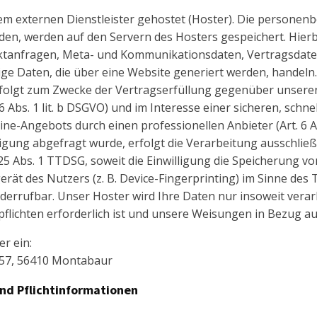
nem externen Dienstleister gehostet (Hoster). Die personen
den, werden auf den Servern des Hosters gespeichert. Hierb
aktanfragen, Meta- und Kommunikationsdaten, Vertragsdat
ge Daten, die über eine Website generiert werden, handeln
rfolgt zum Zwecke der Vertragserfüllung gegenüber unsere
 Abs. 1 lit. b DSGVO) und im Interesse einer sicheren, schne
ne-Angebots durch einen professionellen Anbieter (Art. 6 Abs
igung abgefragt wurde, erfolgt die Verarbeitung ausschließ
§ 25 Abs. 1 TTDSG, soweit die Einwilligung die Speicherung v
rät des Nutzers (z. B. Device-Fingerprinting) im Sinne des
widerrufbar. Unser Hoster wird Ihre Daten nur insoweit verar
pflichten erforderlich ist und unsere Weisungen in Bezug au
r ein:
 57, 56410 Montabaur
und Pflichtinformationen